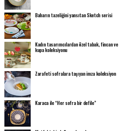
Baharın tazeliğini yansıtan Sketch serisi
Kadın tasarımcılardan özel tabak, fincan ve
kupa koleksiyonu
Zarafeti sofralara taşıyan imza koleksiyon
Karaca ile “Her sofra bir defile”