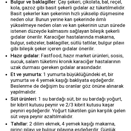
Bulgur ve baklagiller
: Çay şekeri, çikolata, bal, reçel,
kola, gazoz gibi basit şekerli gıdalar az tüketilmelidir.
Basit şekerler kan şekerinin hızlı yükselip düşmesine
neden olur. Bunun yerine kan şekerinde ılımlı
yükselmeye neden olan ve kan şekerinin uzun sürede
istenen düzeyde kalmasını sağlayan bileşik şekerli
gıdalar önerilir. Karaciğer hastalarında makarna,
bulgur, sebzeler, baklagiller, sütlü tatlılar, bulgur pilavı
gibi bileşik şeker içeren gıdalar önerilir.
Hazır gıdalar:
Fastfood, hazır market ürünleri, sosis,
sucuk, salam tüketimi kronik karaciğer hastalarının
uzak durması gereken gıdalar arasındadır.
Et ve yumurta:
1 yumurta büyüklüğündeki et, bir
yumurta ve 4 yemek kaşığı bakliyata eşdeğerdir.
Beslenme de değişim bu oranlar göz önüne alınarak
yapılmalıdır.
Süt ürünleri:
1 su bardağı süt, bir su bardağı yoğurt,
bir kibrit kutusu peynir ve 2/3 kibrit kutusu kaşar
peyniri eşdeğerdir. Yoğurt tüketilen gün karşılık gelen
süt veya peynir azaltılmalıdır.
Tahıllar:
2 dilim ekmek, 4 yemek kaşığı makarna,
pirinç pilavı ve bulgur pilavına eşdeğerdir. Günlük