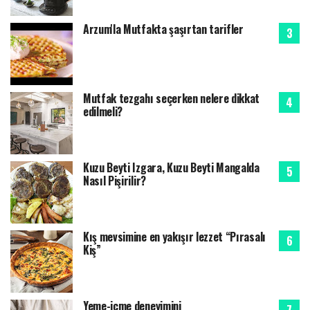
Arzum'la Mutfakta şaşırtan tarifler
Mutfak tezgahı seçerken nelere dikkat
edilmeli?
Kuzu Beyti Izgara, Kuzu Beyti Mangalda
Nasıl Pişirilir?
Kış mevsimine en yakışır lezzet “Pırasalı
Kiş”
Yeme-içme deneyimini