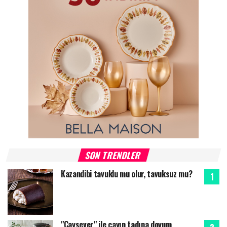
SON TRENDLER
Kazandibi tavuklu mu olur, tavuksuz mu?
"Çaysever" ile çayın tadına doyum