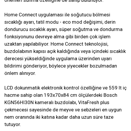
önerileri sunma özelliğine de sahip bulunuyor.
Home Connect uygulaması ile soğutucu bölmesi
sıcaklığı ayarı, tatil modu - eco mod değişimi, derin
dondurucu sıcaklık ayarı, süper soğutma ve dondurma
fonksiyonunu devreye alma gibi birden çok işlem
uzaktan yapılabiliyor. Home Connect teknolojisi,
buzdolabının kapısı açık kaldığında veya içindeki sıcaklık
derecesi yükseldiğinde uygulama üzerinden uyarı
bildirimi gönderiyor, böylece yiyecekler bozulmadan
önlem alınıyor.
LCD dokunmatik elektronik kontrol özelliğine ve 559 lt iç
hacme sahip olan 193x70x84 cm ölçülerdeki Bosch
KGN56HI30N kameralı buzdolabı, VitaFresh plus
çekmecesi sayesinde de meyve ve sebzeleri en uygun
nem oranında iki katına kadar daha uzun süre taze
tutuyor.