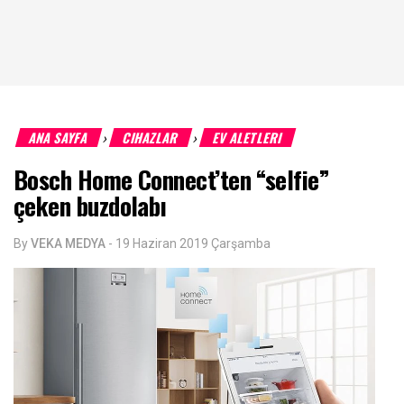
ANA SAYFA
CIHAZLAR
EV ALETLERI
›
›
Bosch Home Connect’ten “selfie”
çeken buzdolabı
By
VEKA MEDYA
-
19 Haziran 2019 Çarşamba