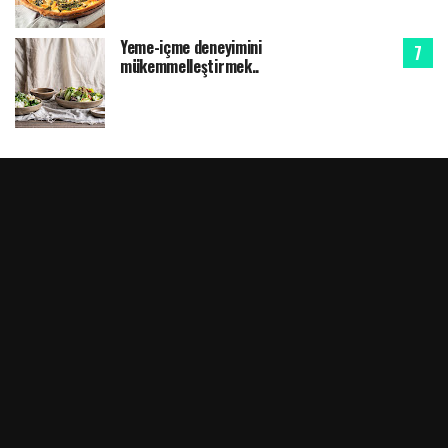
Yeme-içme deneyimini
mükemmelleştirmek..