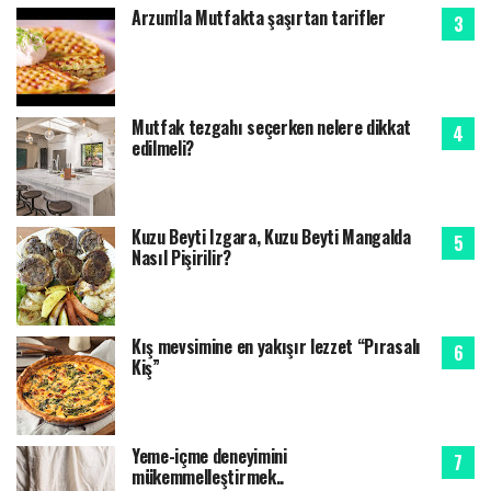
Arzum'la Mutfakta şaşırtan tarifler
Mutfak tezgahı seçerken nelere dikkat
edilmeli?
Kuzu Beyti Izgara, Kuzu Beyti Mangalda
Nasıl Pişirilir?
Kış mevsimine en yakışır lezzet “Pırasalı
Kiş”
Yeme-içme deneyimini
mükemmelleştirmek..