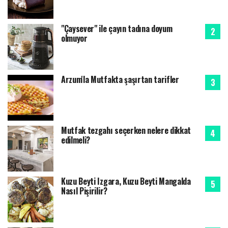
"Çaysever" ile çayın tadına doyum
olmuyor
Arzum'la Mutfakta şaşırtan tarifler
Mutfak tezgahı seçerken nelere dikkat
edilmeli?
Kuzu Beyti Izgara, Kuzu Beyti Mangalda
Nasıl Pişirilir?