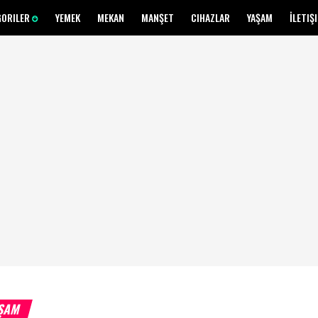
GORILER
YEMEK
MEKAN
MANŞET
CIHAZLAR
YAŞAM
İLETIŞ
ŞAM