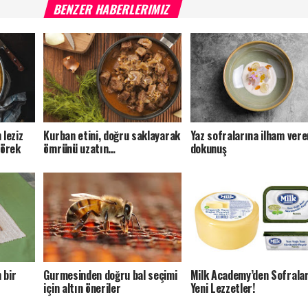
BENZER HABERLERIMIZ
 leziz
Kurban etini, doğru saklayarak
Yaz sofralarına ilham vere
Börek
ömrünü uzatın…
dokunuş
 bir
Gurmesinden doğru bal seçimi
Milk Academy’den Sofrala
için altın öneriler
Yeni Lezzetler!