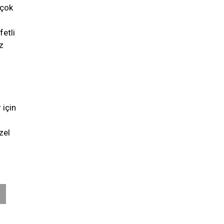
 çok
fetli
z
 için
zel