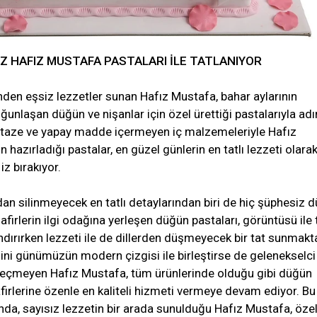
 HAFIZ MUSTAFA PASTALARI İLE TATLANIYOR
rinden eşsiz lezzetler sunan Hafız Mustafa, bahar aylarının
oğunlaşan düğün ve nişanlar için özel ürettiği pastalarıyla ad
k, taze ve yapay madde içermeyen iç malzemeleriyle Hafız
 hazırladığı pastalar, en güzel günlerin en tatlı lezzeti olara
iz bırakıyor.
an silinmeyecek en tatlı detaylarından biri de hiç şüphesiz 
afirlerin ilgi odağına yerleşen düğün pastaları, görüntüsü ile
ndırırken lezzeti ile de dillerden düşmeyecek bir tat sunmakt
şini günümüzün modern çizgisi ile birleştirse de gelenekselci
geçmeyen Hafız Mustafa, tüm ürünlerinde olduğu gibi düğün
firlerine özenle en kaliteli hizmeti vermeye devam ediyor. Bu
nda, sayısız lezzetin bir arada sunulduğu Hafız Mustafa, öze