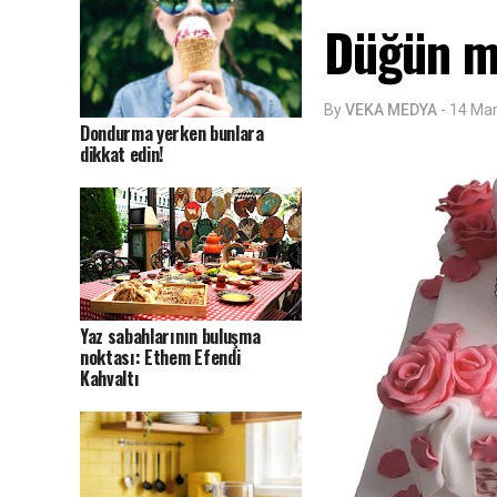
Düğün m
By
VEKA MEDYA
-
14 Mar
Dondurma yerken bunlara
dikkat edin!
Yaz sabahlarının buluşma
noktası: Ethem Efendi
Kahvaltı