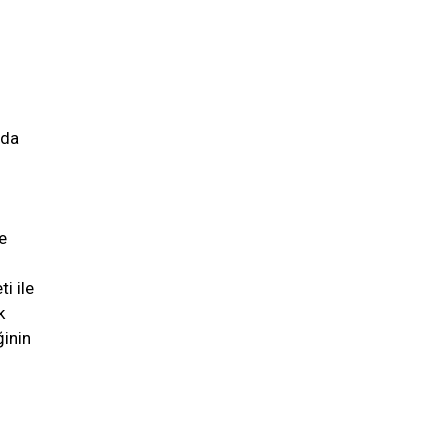
nda
e
i ile
k
ğinin