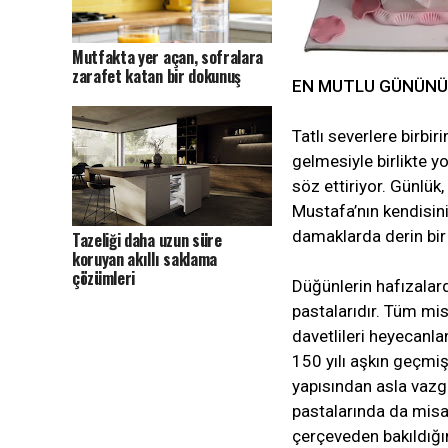
Mutfakta yer açan, sofralara
zarafet katan bir dokunuş
EN MUTLU GÜNÜNÜZ
Tatlı severlere birbi
gelmesiyle birlikte y
söz ettiriyor. Günlü
Mustafa’nın kendisinin
damaklarda derin bir 
Tazeliği daha uzun süre
koruyan akıllı saklama
çözümleri
Düğünlerin hafızalard
pastalarıdır. Tüm mis
davetlileri heyecanla
150 yılı aşkın geçmi
yapısından asla vaz
pastalarında da misa
çerçeveden bakıldığı