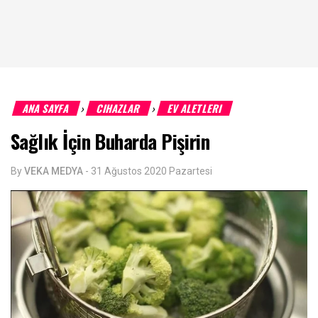
ANA SAYFA
CIHAZLAR
EV ALETLERI
›
›
Sağlık İçin Buharda Pişirin
By
VEKA MEDYA
-
31 Ağustos 2020 Pazartesi