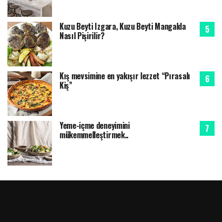
Kuzu Beyti Izgara, Kuzu Beyti Mangalda
Nasıl Pişirilir?
Kış mevsimine en yakışır lezzet “Pırasalı
Kiş”
Yeme-içme deneyimini
mükemmelleştirmek..