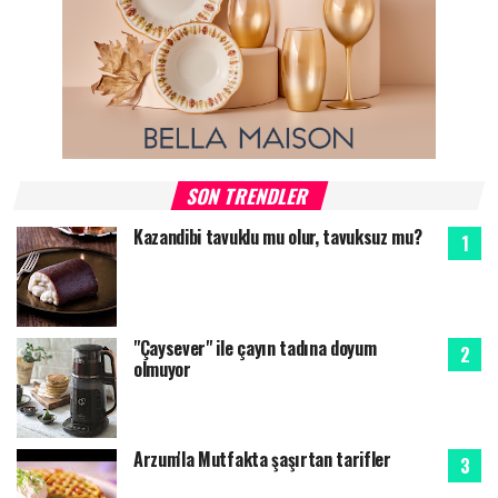
SON TRENDLER
Kazandibi tavuklu mu olur, tavuksuz mu?
"Çaysever" ile çayın tadına doyum
olmuyor
Arzum'la Mutfakta şaşırtan tarifler