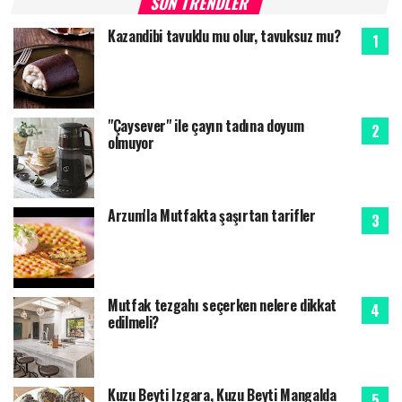
SON TRENDLER
Kazandibi tavuklu mu olur, tavuksuz mu?
"Çaysever" ile çayın tadına doyum
olmuyor
Arzum'la Mutfakta şaşırtan tarifler
Mutfak tezgahı seçerken nelere dikkat
edilmeli?
Kuzu Beyti Izgara, Kuzu Beyti Mangalda