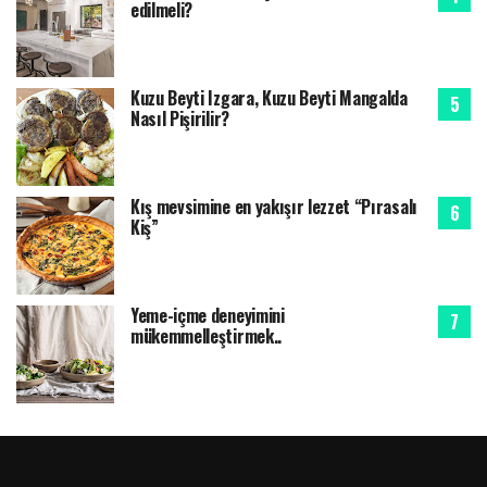
edilmeli?
Kuzu Beyti Izgara, Kuzu Beyti Mangalda
Nasıl Pişirilir?
Kış mevsimine en yakışır lezzet “Pırasalı
Kiş”
Yeme-içme deneyimini
mükemmelleştirmek..