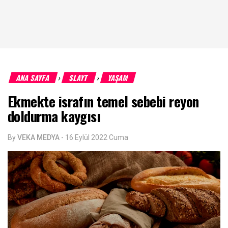
ANA SAYFA
SLAYT
YAŞAM
›
›
Ekmekte israfın temel sebebi reyon
doldurma kaygısı
By
VEKA MEDYA
-
16 Eylül 2022 Cuma