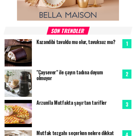
SON TRENDLER
Kazandibi tavuklu mu olur, tavuksuz mu?
"Çaysever" ile çayın tadına doyum
olmuyor
Arzum'la Mutfakta şaşırtan tarifler
Mutfak tezgahı seçerken nelere dikkat