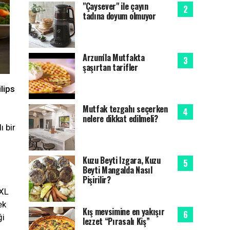
"Çaysever" ile çayın
tadına doyum olmuyor
Arzum'la Mutfakta
şaşırtan tarifler
lips
Mutfak tezgahı seçerken
nelere dikkat edilmeli?
ı bir
Kuzu Beyti Izgara, Kuzu
Beyti Mangalda Nasıl
Pişirilir?
XXL
ek
Kış mevsimine en yakışır
ği
lezzet “Pırasalı Kiş”