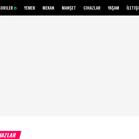
GORILER
YEMEK
MEKAN
MANŞET
CIHAZLAR
YAŞAM
İLETIŞ
HAZLAR