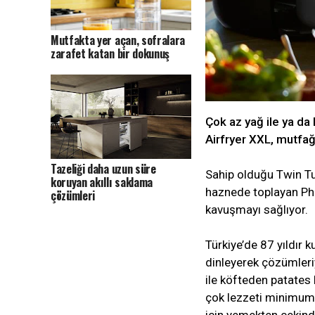
Mutfakta yer açan, sofralara
zarafet katan bir dokunuş
Çok az yağ ile ya da 
Airfryer XXL, mutfağ
Tazeliği daha uzun süre
Sahip olduğu Twin Tur
koruyan akıllı saklama
haznede toplayan Phil
çözümleri
kavuşmayı sağlıyor.
Türkiye’de 87 yıldır ku
dinleyerek çözümleriy
ile köfteden patates 
çok lezzeti minimum y