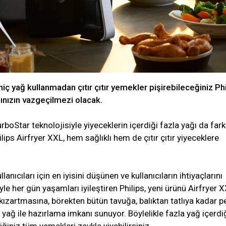
hiç yağ kullanmadan çıtır çıtır yemekler pişirebileceğiniz Phi
ınızın vazgeçilmezi olacak.
boStar teknolojisiyle yiyeceklerin içerdiği fazla yağı da farkl
ips Airfryer XXL, hem sağlıklı hem de çıtır çıtır yiyeceklere
llanıcıları için en iyisini düşünen ve kullanıcıların ihtiyaçlarını
le her gün yaşamları iyileştiren Philips, yeni ürünü Airfryer 
kızartmasına, börekten bütün tavuğa, balıktan tatlıya kadar p
ağ ile hazırlama imkanı sunuyor. Böylelikle fazla yağ içerdi