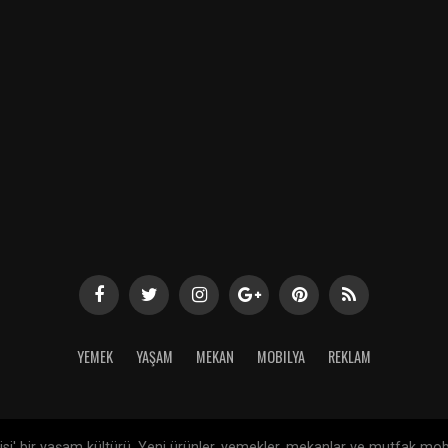
YEMEK
YAŞAM
MEKAN
MOBILYA
REKLAM
si' bir yaşam kültürü. Yeni ürünler, yemekler, mekanlar ve mutfak mob