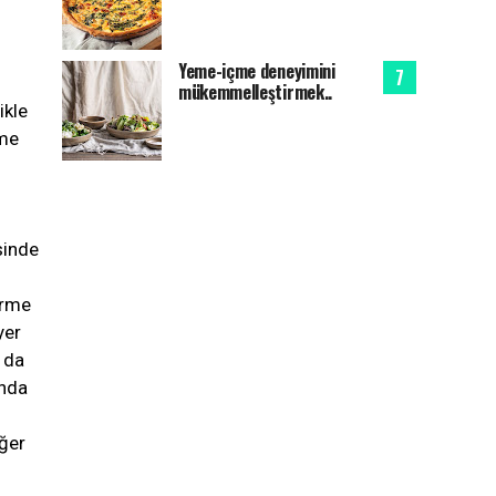
Yeme-içme deneyimini
mükemmelleştirmek..
ikle
nme
sinde
irme
yer
 da
ında
iğer