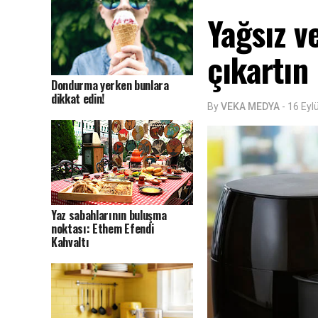
Yağsız v
çıkartın
Dondurma yerken bunlara
dikkat edin!
By
VEKA MEDYA
-
16 Eyl
Yaz sabahlarının buluşma
noktası: Ethem Efendi
Kahvaltı