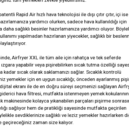
ğiniz tüm yemekleri zevkle yiyebilirsiniz.
tentli Rapid Air hızlı hava teknolojisi ile dışı çıtır çıtır, içi ise
azırlamanıza yardımcı olurken, sadece hava kullanıldığı için
a daha sağlıklı besinler hazırlamanıza yardımcı oluyor. Böylel
ullanımı yapılmadan hazırlanan yiyecekler, sağlıklı bir besle
aylaştırıyor.
nde, Airfryer XXL ile tüm aile için rahatça ve tek seferde
, ızgara yapabilir veya pişirebilirken sıcak tutma özelliği saye
 kadar sıcak olarak saklamanızı sağlar. Sıcaklık kontrolü
niz yemekler için en uygun sıcaklığı; önceden ayarlanmış piş
dijital ekranı ile de en doğru süreyi seçmenizi sağlayan Airfr
giderici hava filtresi, mutfakta istenmeyen yemek kokularının
ık makinesinde kolayca yıkanabilen parçaları pişirme sonras
ığı sağlıyor hem de pratikliği sayesinde mutfakta geçirilen
lelikle sevdiklerinize sağlıklı ve leziz yemekler hazırlarken d
kte geçireceğiniz zaman size kalıyor.