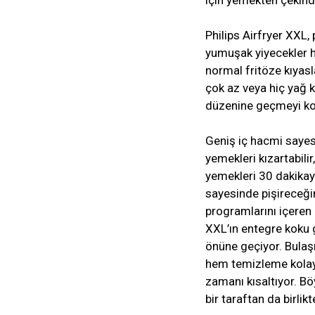
için yemekten çekindi
Philips Airfryer XXL, pa
yumuşak yiyecekler h
normal fritöze kıyasl
çok az veya hiç yağ k
düzenine geçmeyi kol
Geniş iç hacmi sayesi
yemekleri kızartabilir
yemekleri 30 dakikaya
sayesinde pişireceği
programlarını içeren 
XXL’ın entegre koku 
önüne geçiyor. Bulaş
hem temizleme kolayl
zamanı kısaltıyor. Böy
bir taraftan da birli