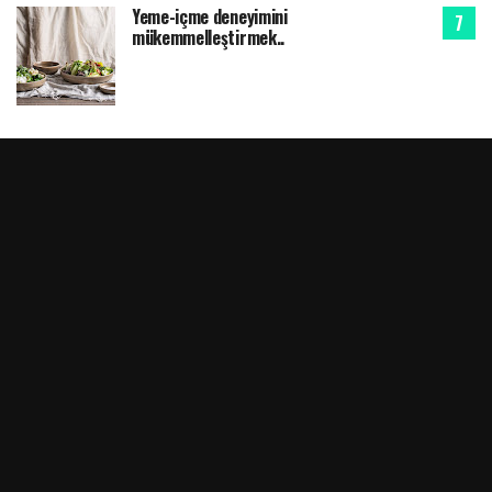
Yeme-içme deneyimini
mükemmelleştirmek..