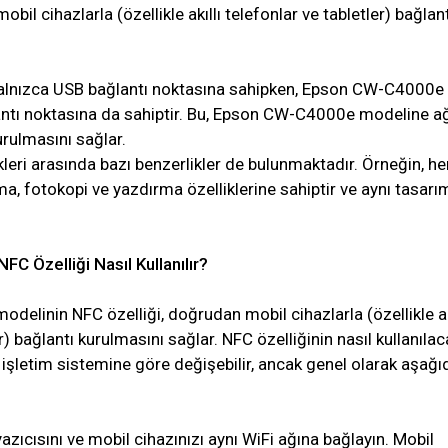
il cihazlarla (özellikle akıllı telefonlar ve tabletler) bağlant
lnızca USB bağlantı noktasına sahipken, Epson CW-C4000e
antı noktasına da sahiptir. Bu, Epson CW-C4000e modeline a
rulmasını sağlar.
kleri arasında bazı benzerlikler de bulunmaktadır. Örneğin, her
a, fotokopi ve yazdırma özelliklerine sahiptir ve aynı tasarı
 Özelliği Nasıl Kullanılır?
linin NFC özelliği, doğrudan mobil cihazlarla (özellikle ak
r) bağlantı kurulmasını sağlar. NFC özelliğinin nasıl kullanılac
ı işletim sistemine göre değişebilir, ancak genel olarak aşağı
yazıcısını ve mobil cihazınızı aynı WiFi ağına bağlayın. Mobil