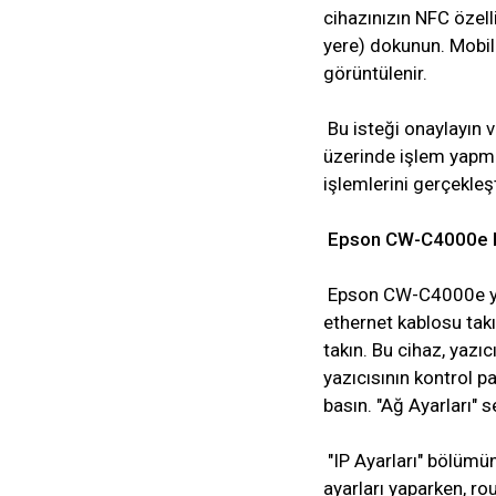
cihazınızın NFC özelli
yere) dokunun. Mobil c
görüntülenir.
Bu isteği onaylayın v
üzerinde işlem yapma
işlemlerini gerçekleşt
Epson CW-C4000e Eth
Epson CW-C4000e yazı
ethernet kablosu takı
takın. Bu cihaz, yaz
yazıcısının kontrol p
basın. "Ağ Ayarları" 
"IP Ayarları" bölümün
ayarları yaparken, ro