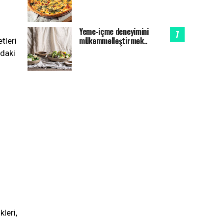
Yeme-içme deneyimini
mükemmelleştirmek..
etleri
ıdaki
kleri,