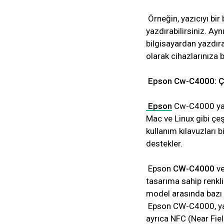
Örneğin, yazıcıyı bir
yazdırabilirsiniz. Ayn
bilgisayardan yazdıra
olarak cihazlarınıza b
Epson Cw-C4000: Ço
Epson
Cw-C4000 yazı
Mac ve Linux gibi çeş
kullanım kılavuzları b
destekler.
Epson
CW-C4000
ve
tasarıma sahip renkli
model arasında bazı 
Epson CW-C4000, yal
ayrıca NFC (Near Fie