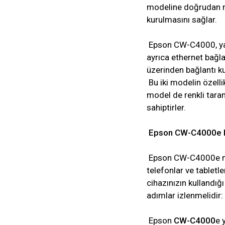
modeline doğrudan mob
kurulmasını sağlar.
Epson CW-C4000, ya
ayrıca ethernet bağl
üzerinden bağlantı ku
Bu iki modelin özelli
model de renkli taram
sahiptirler.
Epson CW-C4000e NFC
Epson CW-C4000e mode
telefonlar ve tabletle
cihazınızın kullandığ
adımlar izlenmelidir:
Epson
CW-C4000
e 