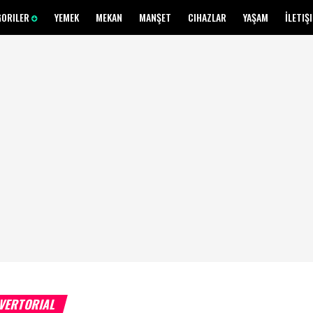
GORILER
YEMEK
MEKAN
MANŞET
CIHAZLAR
YAŞAM
İLETIŞ
VERTORIAL