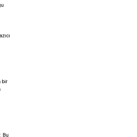
ğu
azıcı
 bir
a
u
. Bu