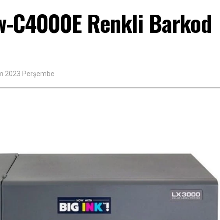
w-C4000E Renkli Barkod
im 2023 Perşembe