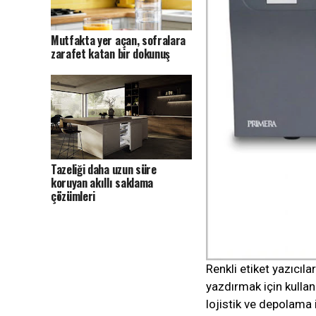
Mutfakta yer açan, sofralara
zarafet katan bir dokunuş
Tazeliği daha uzun süre
koruyan akıllı saklama
çözümleri
Renkli etiket yazıcıla
yazdırmak için kullanı
lojistik ve depolama i