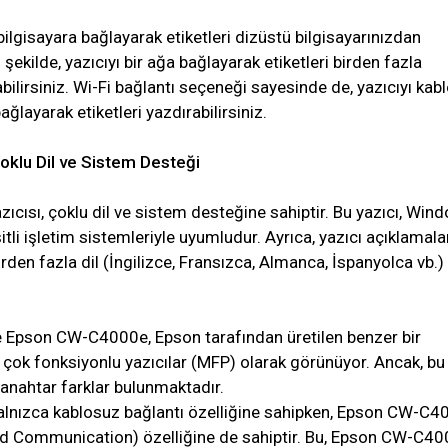
 bilgisayara bağlayarak etiketleri dizüstü bilgisayarınızdan
ı şekilde, yazıcıyı bir ağa bağlayarak etiketleri birden fazla
bilirsiniz. Wi-Fi bağlantı seçeneği sayesinde de, yazıcıyı kab
ağlayarak etiketleri yazdırabilirsiniz.
klu Dil ve Sistem Desteği
cısı, çoklu dil ve sistem desteğine sahiptir. Bu yazıcı, Win
itli işletim sistemleriyle uyumludur. Ayrıca, yazıcı açıklamala
irden fazla dil (İngilizce, Fransızca, Almanca, İspanyolca vb.)
 Epson CW-C4000e, Epson tarafından üretilen benzer bir
 çok fonksiyonlu yazıcılar (MFP) olarak görünüyor. Ancak, bu 
anahtar farklar bulunmaktadır.
nızca kablosuz bağlantı özelliğine sahipken, Epson CW-C4
ld Communication) özelliğine de sahiptir. Bu, Epson CW-C4