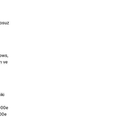
losuz
dows,
rı ve
iki
000e
000e