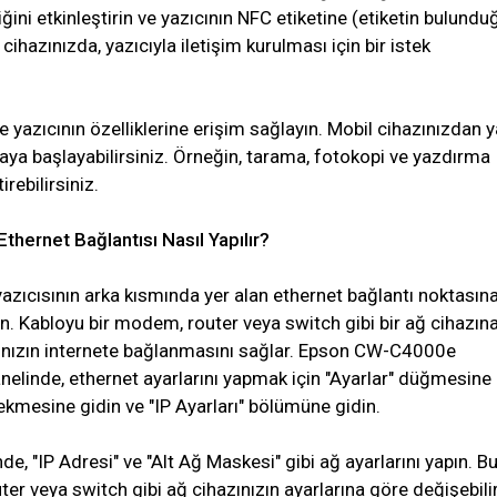
ğini etkinleştirin ve yazıcının NFC etiketine (etiketin bulundu
ihazınızda, yazıcıyla iletişim kurulması için bir istek
e yazıcının özelliklerine erişim sağlayın. Mobil cihazınızdan y
ya başlayabilirsiniz. Örneğin, tarama, fotokopi ve yazdırma
irebilirsiniz.
ernet Bağlantısı Nasıl Yapılır?
cısının arka kısmında yer alan ethernet bağlantı noktasına
n. Kabloyu bir modem, router veya switch gibi bir ağ cihazın
ıcınızın internete bağlanmasını sağlar. Epson CW-C4000e
anelinde, ethernet ayarlarını yapmak için "Ayarlar" düğmesine
sekmesine gidin ve "IP Ayarları" bölümüne gidin.
de, "IP Adresi" ve "Alt Ağ Maskesi" gibi ağ ayarlarını yapın. B
uter veya switch gibi ağ cihazınızın ayarlarına göre değişebilir