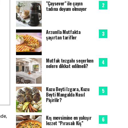
"Çaysever" ile çayın
tadına doyum olmuyor
Arzum'la Mutfakta
şaşırtan tarifler
Mutfak tezgahı seçerken
nelere dikkat edilmeli?
Kuzu Beyti Izgara, Kuzu
Beyti Mangalda Nasıl
Pişirilir?
nde,
Kış mevsimine en yakışır
lezzet “Pırasalı Kiş”