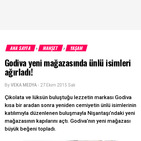
ANA SAYFA
MANŞET
YAŞAM
›
›
Godiva yeni mağazasında ünlü isimleri
ağırladı!
By
VEKA MEDYA
-
27 Ekim 2015 Salı
Çikolata ve lüksün buluştuğu lezzetin markası Godiva
kısa bir aradan sonra yeniden cemiyetin ünlü isimlerinin
katılımıyla düzenlenen buluşmayla Nişantaşı’ndaki yeni
mağazasının kapılarını açtı. Godiva’nın yeni mağazası
büyük beğeni topladı.