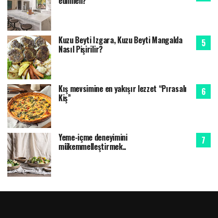
edilmeli?
Kuzu Beyti Izgara, Kuzu Beyti Mangalda
Nasıl Pişirilir?
Kış mevsimine en yakışır lezzet “Pırasalı
Kiş”
Yeme-içme deneyimini
mükemmelleştirmek..