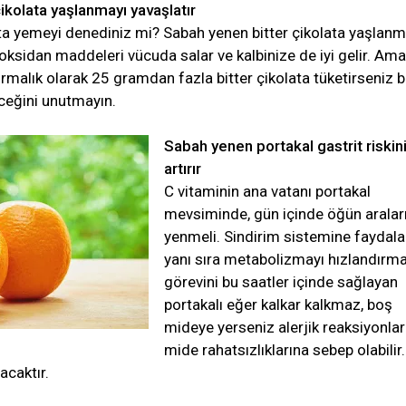
ikolata yaşlanmayı yavaşlatır
ata yemeyi denediniz mi? Sabah yenen bitter çikolata yaşlan
tioksidan maddeleri vücuda salar ve kalbinize de iyi gelir. Ama
ırmalık olarak 25 gramdan fazla bitter çikolata tüketirseniz 
eceğini unutmayın.
Sabah yenen portakal gastrit riskin
artırır
C vitaminin ana vatanı portakal
mevsiminde, gün içinde öğün aralar
yenmeli. Sindirim sistemine faydala
yanı sıra metabolizmayı hızlandırm
görevini bu saatler içinde sağlayan
portakalı eğer kalkar kalkmaz, boş
mideye yerseniz alerjik reaksiyonlar
mide rahatsızlıklarına sebep olabilir
racaktır.