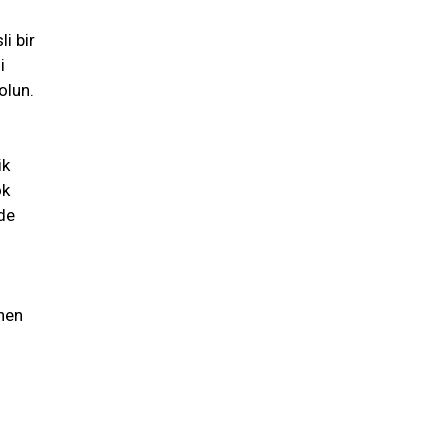
i bir
i
olun.
ik
ok
de
nen