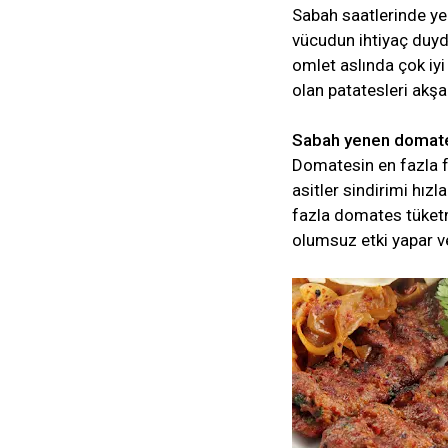
Sabah saatlerinde ye
vücudun ihtiyaç duyd
omlet aslında çok iyi 
olan patatesleri akşa
Sabah yenen domates 
Domatesin en fazla f
asitler sindirimi hız
fazla domates tüket
olumsuz etki yapar v