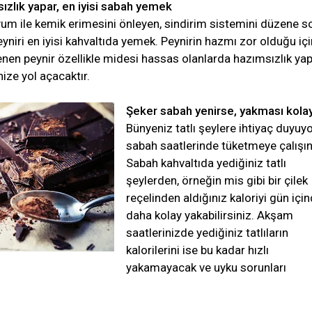
zlık yapar, en iyisi sabah yemek
yum ile kemik erimesini önleyen, sindirim sistemini düzene s
niri en iyisi kahvaltıda yemek. Peynirin hazmı zor olduğu içi
nen peynir özellikle midesi hassas olanlarda hazımsızlık ya
ize yol açacaktır.
Şeker sabah yenirse, yakması kolay
Bünyeniz tatlı şeylere ihtiyaç duyuy
sabah saatlerinde tüketmeye çalışın
Sabah kahvaltıda yediğiniz tatlı
şeylerden, örneğin mis gibi bir çilek
reçelinden aldığınız kaloriyi gün içi
daha kolay yakabilirsiniz. Akşam
saatlerinizde yediğiniz tatlıların
kalorilerini ise bu kadar hızlı
yakamayacak ve uyku sorunları