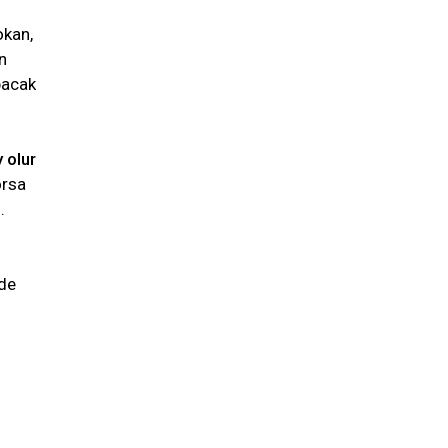
okan,
n
pacak
 olur
orsa
.
nde