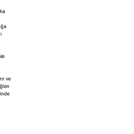
aha
ığa
ı
in
ır ve
öğlen
inde