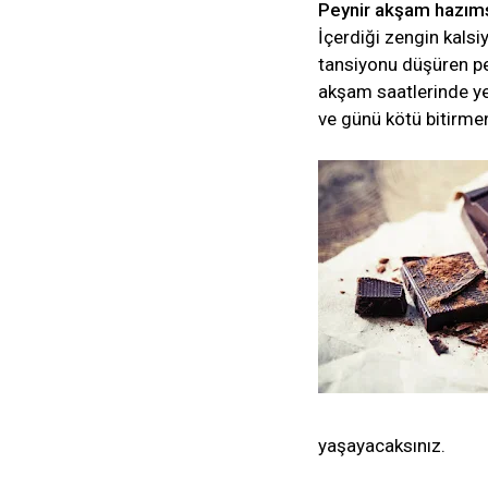
Peynir akşam hazımsı
İçerdiği zengin kalsi
tansiyonu düşüren pey
akşam saatlerinde ye
ve günü kötü bitirmen
yaşayacaksınız.