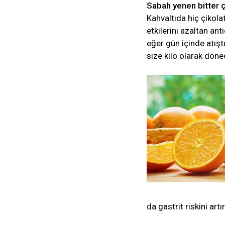
Sabah yenen bitter ç
Kahvaltıda hiç çikol
etkilerini azaltan an
eğer gün içinde atışt
size kilo olarak dön
da gastrit riskini artı