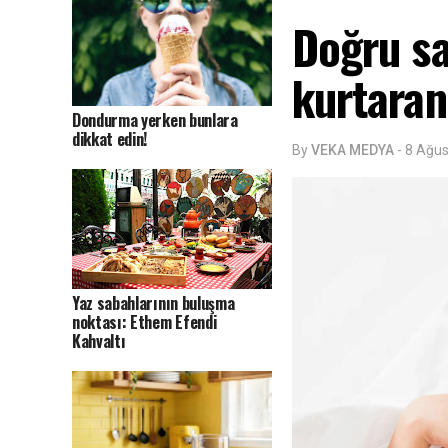
Doğru sa
kurtaran
Dondurma yerken bunlara
dikkat edin!
By
VEKA MEDYA
-
8 Ağus
Yaz sabahlarının buluşma
noktası: Ethem Efendi
Kahvaltı