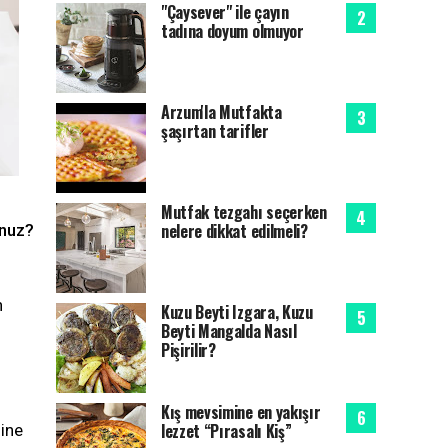
"Çaysever" ile çayın
tadına doyum olmuyor
Arzum'la Mutfakta
şaşırtan tarifler
Mutfak tezgahı seçerken
nelere dikkat edilmeli?
unuz?
n
Kuzu Beyti Izgara, Kuzu
Beyti Mangalda Nasıl
Pişirilir?
Kış mevsimine en yakışır
lezzet “Pırasalı Kiş”
ine