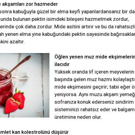
 akşamları zor hazmeder
nra kabuğuyla güzel bir elma keyfi yapanlardansanız bir d
unda bulunan pektin isimdeki bileşeni hazmetmek zordur,
erinde çok daha zordur. Mide asitini artırır ve bu da rahatsızl
bah yenen elma yine kabuğundaki pektin sayesinde bağırsaklar
kini azaltır.
Öğlen yenen muz mide ekşimelerin
ilacıdır
Yüksek oranda lif içeren meyvelerin
başında gelen muz hazmı kolaylaştır
mide ekşimesini geçirir; tabii eğer 
yeniyorsa. Aynı muzu akşam yemeğ
sofranıza konuk ederseniz sindirim
sisteminizi rahatsız eder ve balgam
üretimine neden olur.
omlet kan kolestrolünü düşürür