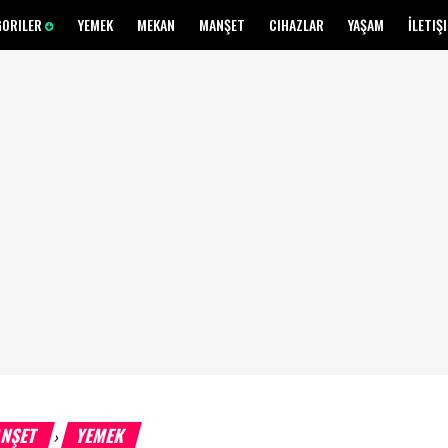
GORILER
YEMEK
MEKAN
MANŞET
CIHAZLAR
YAŞAM
İLETIŞ
NŞET
YEMEK
›