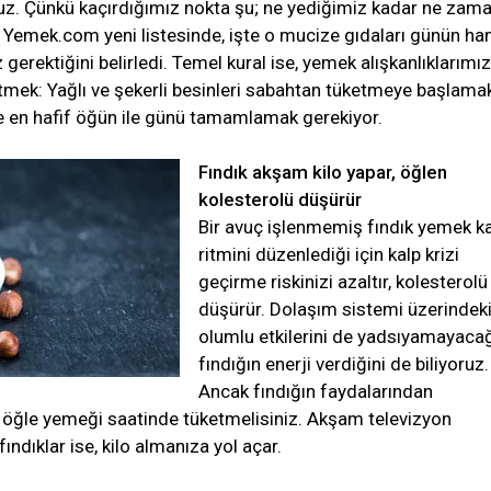
oruz. Çünkü kaçırdığımız nokta şu; ne yediğimiz kadar ne zam
 Yemek.com yeni listesinde, işte o mucize gıdaları günün ha
erektiğini belirledi. Temel kural ise, yemek alışkanlıklarımız
tmek: Yağlı ve şekerli besinleri sabahtan tüketmeye başlamak
 en hafif öğün ile günü tamamlamak gerekiyor.
Fındık akşam kilo yapar, öğlen
kolesterolü düşürür
Bir avuç işlenmemiş fındık yemek k
ritmini düzenlediği için kalp krizi
geçirme riskinizi azaltır, kolesterolü
düşürür. Dolaşım sistemi üzerindek
olumlu etkilerini de yadsıyamayaca
fındığın enerji verdiğini de biliyoruz.
Ancak fındığın faydalarından
 öğle yemeği saatinde tüketmelisiniz. Akşam televizyon
fındıklar ise, kilo almanıza yol açar.