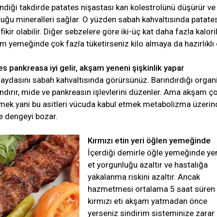
ndiği takdirde patates nişastası kan kolestrolünü düşürür ve
uğu mineralleri sağlar. O yüzden sabah kahvaltısında patatesl
fikir olabilir. Diğer sebzelere göre iki-üç kat daha fazla kaloril
m yemeğinde çok fazla tüketirseniz kilo almaya da hazırlıklı 
pankreasa iyi gelir, akşam yeneni şişkinlik yapar
aydasını sabah kahvaltısında görürsünüz. Barındırdığı organ
landırır, mide ve pankreasın işlevlerini düzenler. Ama akşam ç
mek yani bu asitleri vücuda kabul etmek metabolizma üzerin
e dengeyi bozar.
Kırmızı etin yeri öğlen yemeğinde
İçerdiği demirle öğle yemeğinde ye
et yorgunluğu azaltır ve hastalığa
yakalanma riskini azaltır. Ancak
hazmetmesi ortalama 5 saat süren
kırmızı eti akşam yatmadan önce
yerseniz sindirim sisteminize zarar