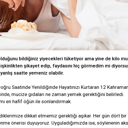
lduğunu bildiğiniz yiyecekleri tüketiyor ama yine de kilo mu
işkinlikten şikayet edip, faydasını hiç görmedim mi diyors
yanlış saatte yemeniz olabilir.
ğru Saatinde Yenildiğinde Hayatınızı Kurtaran 12 Kahrama
esinde, mucize gıdaları ne zaman yemek gerektiğini belirledi.
mı en hafif öğün ile sonlandırmak.
ediklerimize dikkat etmemiz gerektiği aşikar. Her gün dört bir
nme önerisi duyuyoruz. Uyguladığımızda ise, söylenenin aks