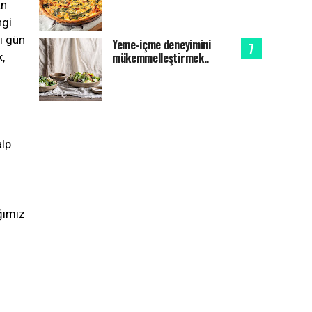
an
ngi
ı gün
Yeme-içme deneyimini
mükemmelleştirmek..
,
alp
i
ğımız