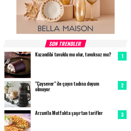
SON TRENDLER
Kazandibi tavuklu mu olur, tavuksuz mu?
"Çaysever" ile çayın tadına doyum
olmuyor
Arzum'la Mutfakta şaşırtan tarifler