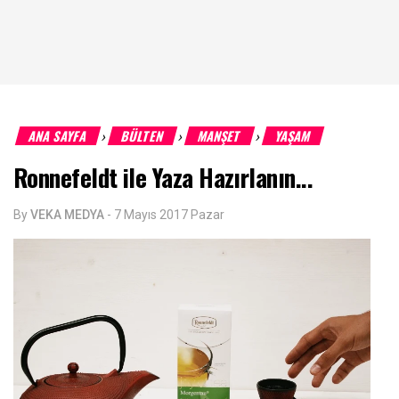
ANA SAYFA
BÜLTEN
MANŞET
YAŞAM
›
›
›
Ronnefeldt ile Yaza Hazırlanın...
By
VEKA MEDYA
-
7 Mayıs 2017 Pazar