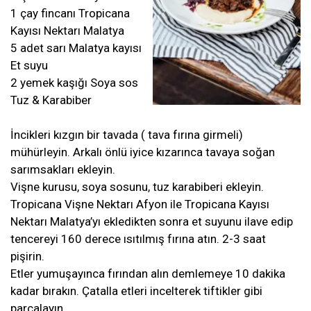
1 çay fincanı Tropicana
Kayısı Nektarı Malatya
5 adet sarı Malatya kayısı
Et suyu
2 yemek kaşığı Soya sos
Tuz & Karabiber
İncikleri kızgın bir tavada ( tava fırına girmeli)
mühürleyin. Arkalı önlü iyice kızarınca tavaya soğan
sarımsakları ekleyin.
Vişne kurusu, soya sosunu, tuz karabiberi ekleyin.
Tropicana Vişne Nektarı Afyon ile Tropicana Kayısı
Nektarı Malatya’yı ekledikten sonra et suyunu ilave edip
tencereyi 160 derece ısıtılmış fırına atın. 2-3 saat
pişirin.
Etler yumuşayınca fırından alın demlemeye 10 dakika
kadar bırakın. Çatalla etleri incelterek tiftikler gibi
parçalayın.