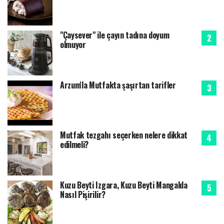
"Çaysever" ile çayın tadına doyum
olmuyor
Arzum'la Mutfakta şaşırtan tarifler
Mutfak tezgahı seçerken nelere dikkat
edilmeli?
Kuzu Beyti Izgara, Kuzu Beyti Mangalda
Nasıl Pişirilir?