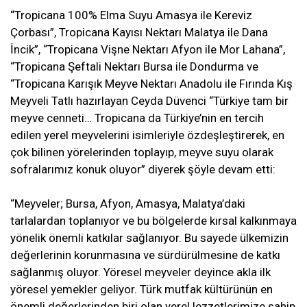
“Tropicana 100% Elma Suyu Amasya ile Kereviz
Çorbası”, Tropicana Kayısı Nektarı Malatya ile Dana
İncik”, “Tropicana Vişne Nektarı Afyon ile Mor Lahana”,
“Tropicana Şeftali Nektarı Bursa ile Dondurma ve
“Tropicana Karışık Meyve Nektarı Anadolu ile Fırında Kış
Meyveli Tatlı hazırlayan Ceyda Düvenci “Türkiye tam bir
meyve cenneti… Tropicana da Türkiye’nin en tercih
edilen yerel meyvelerini isimleriyle özdeşleştirerek, en
çok bilinen yörelerinden toplayıp, meyve suyu olarak
sofralarımız konuk oluyor” diyerek şöyle devam etti:
“Meyveler; Bursa, Afyon, Amasya, Malatya’daki
tarlalardan toplanıyor ve bu bölgelerde kırsal kalkınmaya
yönelik önemli katkılar sağlanıyor. Bu sayede ülkemizin
değerlerinin korunmasına ve sürdürülmesine de katkı
sağlanmış oluyor. Yöresel meyveler deyince akla ilk
yöresel yemekler geliyor. Türk mutfak kültürünün en
önemli değerlerinden biri olan yerel lezzetlerimize sahip