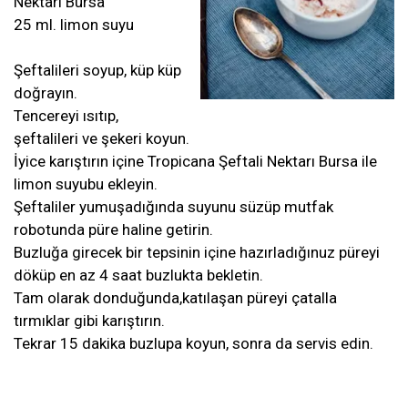
Nektarı Bursa
25 ml. limon suyu
Şeftalileri soyup, küp küp
doğrayın.
Tencereyi ısıtıp,
şeftalileri ve şekeri koyun.
İyice karıştırın içine Tropicana Şeftali Nektarı Bursa ile
limon suyubu ekleyin.
Şeftaliler yumuşadığında suyunu süzüp mutfak
robotunda püre haline getirin.
Buzluğa girecek bir tepsinin içine hazırladığınuz püreyi
döküp en az 4 saat buzlukta bekletin.
Tam olarak donduğunda,katılaşan püreyi çatalla
tırmıklar gibi karıştırın.
Tekrar 15 dakika buzlupa koyun, sonra da servis edin.