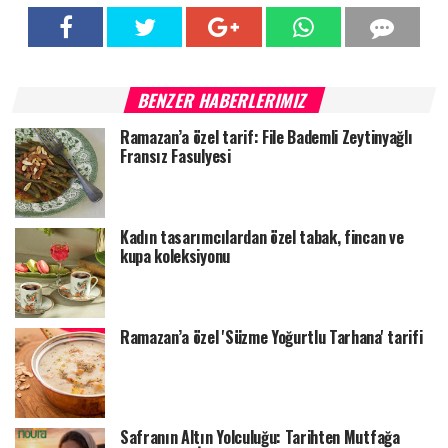
BENZER HABERLERIMIZ
Ramazan’a özel tarif: File Bademli Zeytinyağlı
Fransız Fasulyesi
Kadın tasarımcılardan özel tabak, fincan ve
kupa koleksiyonu
Ramazan’a özel 'Süzme Yoğurtlu Tarhana' tarifi
Safranın Altın Yolculuğu: Tarihten Mutfağa