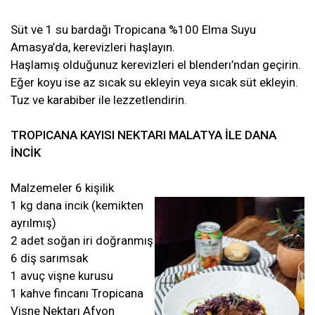
Süt ve 1 su bardağı Tropicana %100 Elma Suyu
Amasya’da, kerevizleri haşlayın.
Haşlamış olduğunuz kerevizleri el blenderı’ndan geçirin.
Eğer koyu ise az sıcak su ekleyin veya sıcak süt ekleyin.
Tuz ve karabiber ile lezzetlendirin.
TROPICANA KAYISI NEKTARI MALATYA İLE DANA
İNCİK
Malzemeler 6 kişilik
1 kg dana incik (kemikten
ayrılmış)
2 adet soğan iri doğranmış
6 diş sarımsak
1 avuç vişne kurusu
1 kahve fincanı Tropicana
Vişne Nektarı Afyon