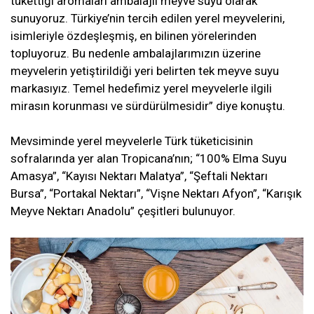
tükettiği aromaları ambalajlı meyve suyu olarak
sunuyoruz. Türkiye’nin tercih edilen yerel meyvelerini,
isimleriyle özdeşleşmiş, en bilinen yörelerinden
topluyoruz. Bu nedenle ambalajlarımızın üzerine
meyvelerin yetiştirildiği yeri belirten tek meyve suyu
markasıyız. Temel hedefimiz yerel meyvelerle ilgili
mirasın korunması ve sürdürülmesidir” diye konuştu.
Mevsiminde yerel meyvelerle Türk tüketicisinin
sofralarında yer alan Tropicana’nın; “100% Elma Suyu
Amasya”, “Kayısı Nektarı Malatya”, “Şeftali Nektarı
Bursa”, “Portakal Nektarı”, “Vişne Nektarı Afyon”, “Karışık
Meyve Nektarı Anadolu” çeşitleri bulunuyor.