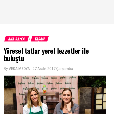
ANA SAYFA
YAŞAM
›
Yöresel tatlar yerel lezzetler ile
buluştu
By
VEKA MEDYA
-
27 Aralık 2017 Çarşamba