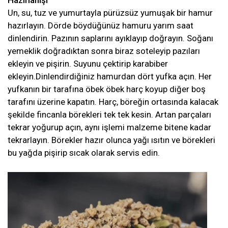
Hazırlanışı
Un, su, tuz ve yumurtayla pürüzsüz yumuşak bir hamur
hazırlayın. Dörde böydüğünüz hamuru yarım saat
dinlendirin. Pazının saplarını ayıklayıp doğrayın. Soğanı
yemeklik doğradıktan sonra biraz soteleyip pazıları
ekleyin ve pişirin. Suyunu çektirip karabiber
ekleyin.Dinlendirdiğiniz hamurdan dört yufka açın. Her
yufkanın bir tarafına öbek öbek harç koyup diğer boş
tarafını üzerine kapatın. Harç, böreğin ortasında kalacak
şekilde fincanla börekleri tek tek kesin. Artan parçaları
tekrar yoğurup açın, aynı işlemi malzeme bitene kadar
tekrarlayın. Börekler hazır olunca yağı ısıtın ve börekleri
bu yağda pişirip sıcak olarak servis edin.