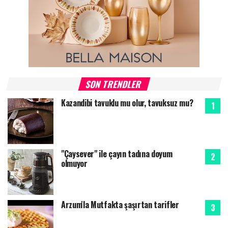
SON TRENDLER
Kazandibi tavuklu mu olur, tavuksuz mu?
"Çaysever" ile çayın tadına doyum
olmuyor
Arzum'la Mutfakta şaşırtan tarifler