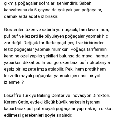
çıkmış poğaçalar sofraları şenlendirir. Sabah
kahvaltısına da 5 çayına da çok yakışan poğaçalar,
damaklarda adeta iz bırakır.
Gösterilen özen ve sabırla yumuşacık, tam kıvamında,
puf puf ve lezzeti ile büyüleyen poğaçalar yapmak hiç
zor değil. Değişik tariflerle çeşit çeşit ve birbirinden
leziz poğaçalar yapmak mümkün. Poğaça tariflerinin
kendine özel yapılış şekilleri bulunsa da mayalı hamur
yaparken dikkat edilmesi gereken bazı püf noktalarıyla
eşsiz bir lezzete imza atılabilir. Peki, hem pratik hem
lezzetli mayalı poğaçalar yapmak için nasıl bir yol
izlenmeli?
Lesaffre Türkiye Baking Center ve Inovasyon Direktörü
Kerem Çetin, evdeki küçük büyük herkesin iştahını
kabartacak puf puf mayalı poğaçalar yapmak için dikkat
edilmesi gerekenleri şöyle sıraladı: