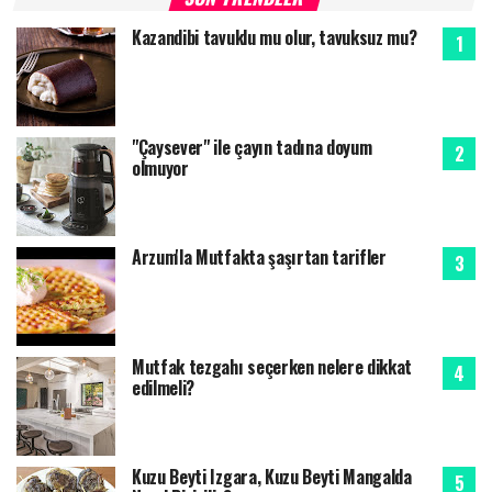
Kazandibi tavuklu mu olur, tavuksuz mu?
"Çaysever" ile çayın tadına doyum
olmuyor
Arzum'la Mutfakta şaşırtan tarifler
Mutfak tezgahı seçerken nelere dikkat
edilmeli?
Kuzu Beyti Izgara, Kuzu Beyti Mangalda